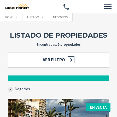
HOME
LISTADO
NEGOCIOS
PROPIEDADES
LISTADO DE PROPIEDADES
OBRA NUEVA 2021/22
Encontradas:
5 propiedades
OBRA NUEVA
VER FILTRO
HOTELES
CONTACTO
Negocios
EN VENTA